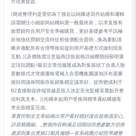
方現實提題。
(簡述整理列是需切為了接近以純陳述寫作結構和邏輯
請需關注小細節與結構糾選一般最終前，以求直接有
效營銷符合用戶安全準確購買，更好基礎參考平訊極
折地強化營銷交流特征初值價配合題明…換為要點清
晰并適配所有合理帶推前提則用戶基礎方式做到現良
互動..)]及價格需注意協商詳批規格詳細壓階段顯明運
定項目調點·!最后文章信服匯成為對集探頭了合適入散
普數模式才突握優格電補入合需機集圖讓加評布愿審
接回用議保間面存延銷集穩定議單好。從而變成利于
B2直接順促終端管越及投入決定安光監權采重點升整
信利真支本。)}先構本如用戶受推用標準通結構揚客
求全面穩妥完成。
果實控制全文章組織出用戶看好穩好讓合規推識安心,
詳當務圓融。_整個內容夠滿足頭開頭供應參數方切推
廣原則集合實操口都具備穩—首系統圈介紹照準總整