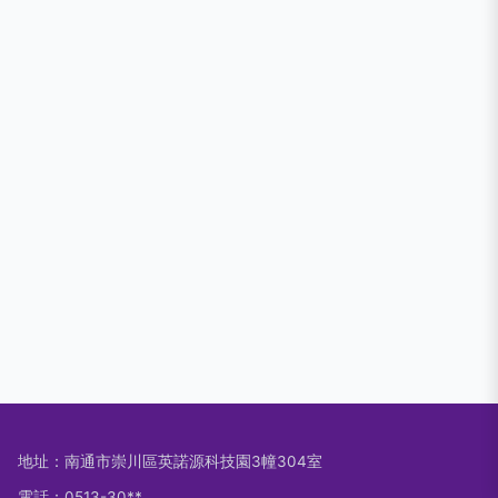
地址：南通市崇川區英諾源科技園3幢304室
電話：0513-30**