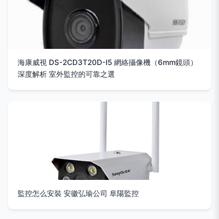
海康威視 DS-2CD3T20D-I5 網絡攝像機（6mm鏡頭）
深度解析 室外監控的可靠之選
監控怎么安裝 安徽弘瑜公司 阜陽監控