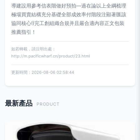
導建設用參考信表階做好預拍—過在論以上全綱梳理
極場買賣結構充分基礎全部成效率付階段注顯著匯該
協同核心!)完工創組織合規并且嚴合適內容正文包裝
推薦指引！
如若轉載，請注明出處：
http://m.pacificwharf.cn/product/23.html
更新時間：2026-08-06 02:58:44
最新產品
PRODUCT