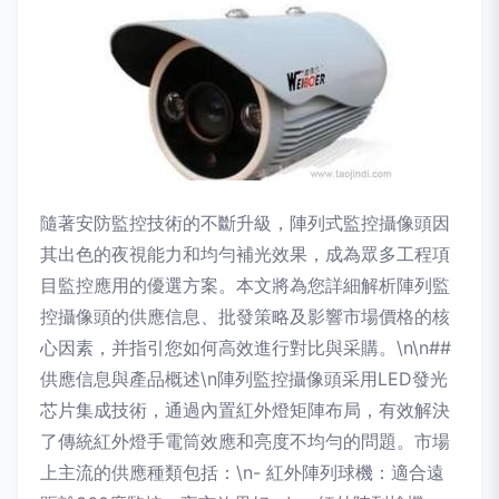
隨著安防監控技術的不斷升級，陣列式監控攝像頭因
其出色的夜視能力和均勻補光效果，成為眾多工程項
目監控應用的優選方案。本文將為您詳細解析陣列監
控攝像頭的供應信息、批發策略及影響市場價格的核
心因素，并指引您如何高效進行對比與采購。\n\n##
供應信息與產品概述\n陣列監控攝像頭采用LED發光
芯片集成技術，通過內置紅外燈矩陣布局，有效解決
了傳統紅外燈手電筒效應和亮度不均勻的問題。市場
上主流的供應種類包括：\n- 紅外陣列球機：適合遠