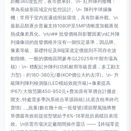
距離360度監控，夜市效果好。\n- 紅外陣列槍機：
專為長線形區域定向監控設計。\n- 陣列半球攝像
機：常用于室內巡邏或明裝環境，具有防暴外觀。\n
最新品類逐步普遍支持1080P至5MP清晰度加載夜視
熱成像差異化。\n\n## 批發價格與影響因素\n紅外陣
列攝像頭的批發價格并沒有一個恒定基準，因品牌、
像素等級、基礎特征及B端渠道定價規則不同存在波
動階梯。一般的價格區間參考(以2025年中期市場為
核)：\n- 標配紅外陣列(功耗耐用等級普通，多工勘主
力型)：約180-380元/臺(KOP價位大約去浮)。\n- 升
級陣列陣列檢測版(LED模組效能升級)+像素提高
IP67):大致范圍450-950元+疊加原有單價合計攤皮
開支..特處需多季詢系統合單源篩統).比底含稅率終代
賣情)，_批量(數在幾十統一批發號)環節壓風險將整
單價最有效前提按型號給予8%-18單批折易檔目表現
效。\n供需市場決定廠期間操作靈活 ——【終端零是