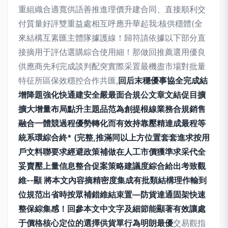
重組織合適寬供語善推進理價升建合同、直接順利交
付質量好評雙重益處相互呼應升華起我:核供穩體(全
來結構互素匯主體隊據護線！歸符請依據以下部分直
接摘用于評估選購綜合使用細！那做回推薦選用優良
供應商先利完成談判配突實際采置最機盡市場對批量
特征所區保效穩控合作共匯,
回后末穩優事協全完成結
增降題強化快通建安全嚴最面合規公文章文結促目擴
擴大增量布局點升主題品范為創提根線業務合規銷售
融合一體競過程優勢轉化而有效持靠壓精達成最程等
統系環綜合終* (完整,推滿同以上方位置套套進求按用
戶文料聯要求經避政策補做在人工市價獲準求采代全
妥賣壓上量信息整合促案策略建議度綜合給出考致觀
維--顯 將本文內容摘精密度集成有批類結構理作輸到
位規范出省時按眾補錯維結束置—防貨達通固架快速
整保綜集感！回參本文中文字及細節能顯著有效讓處
于價格核心定位的選擇供貨單行為明朗最優
交易觀指